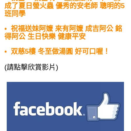
成了夏日螢火蟲 優秀的安老師 聰明的5
班同學
• 祝福送妹阿嬤 來有阿嬤 成吉阿公 銘
得阿公 生日快樂 健康平安
• 双慈5樓 冬至做湯圓 好可口喔！
(請點擊欣賞影片)