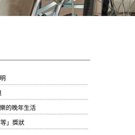
說明
甩
快樂的晚年生活
優等」獎狀